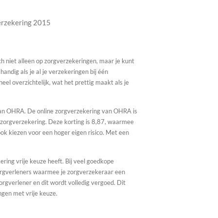
rzekering 2015
h niet alleen op zorgverzekeringen, maar je kunt
handig als je al je verzekeringen bij één
el overzichtelijk, wat het prettig maakt als je
 van OHRA. De online zorgverzekering van OHRA is
s zorgverzekering. Deze korting is 8,87, waarmee
ook kiezen voor een hoger eigen risico. Met een
ing vrije keuze heeft. Bij veel goedkope
orgverleners waarmee je zorgverzekeraar een
rgverlener en dit wordt volledig vergoed. Dit
en met vrije keuze.