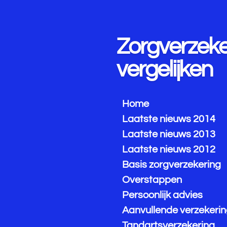
Ga
direct
naar
Zorgverzeke
de
hoofdinhoud
vergelijken
Home
Laatste nieuws 2014
Laatste nieuws 2013
Laatste nieuws 2012
Basis zorgverzekering
Overstappen
Persoonlijk advies
Aanvullende verzekeri
Tandartsverzekering