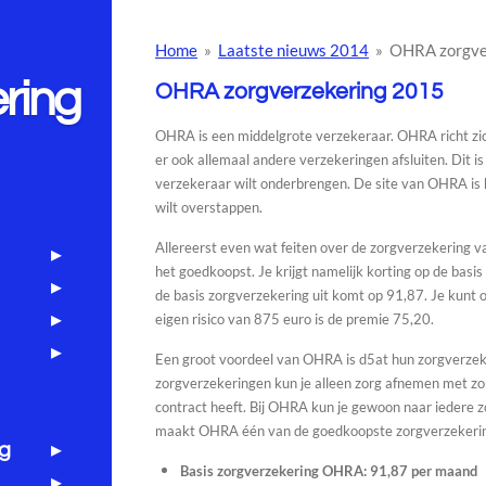
Home
»
Laatste nieuws 2014
»
OHRA zorgve
ring
OHRA zorgverzekering 2015
OHRA is een middelgrote verzekeraar. OHRA richt zic
er ook allemaal andere verzekeringen afsluiten. Dit is 
verzekeraar wilt onderbrengen. De site van OHRA is he
wilt overstappen.
Allereerst even wat feiten over de zorgverzekering
het goedkoopst. Je krijgt namelijk korting op de basi
de basis zorgverzekering uit komt op 91,87. Je kunt 
eigen risico van 875 euro is de premie 75,20.
Een groot voordeel van OHRA is d5at hun zorgverzeker
zorgverzekeringen kun je alleen zorg afnemen met z
contract heeft. Bij OHRA kun je gewoon naar iedere zo
maakt OHRA één van de goedkoopste zorgverzekering
ng
Basis zorgverzekering OHRA: 91,87 per maand