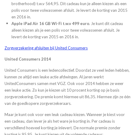
brotherhood) t.w.v 564,95. Dit cadeau kun je alleen kiezen als een
polis voor twee volwassenen afsluit. Je levert de korting van 2015
en 2016 in.
Apple iPad Air 16 GB Wi-Fi t.w.v 499 euro
. Je kunt dit cadeau
alleen kiezen als je een polis voor twee volwassenen afsluit. Je
levert de korting van 2015 en 2016 in.
Zorgverzekering afsluiten bij United Consumers
United Consumers 2014
United Consumers is een ledencollectief. Doordat ze veel leden hebben,
kunnen ze altijd een leuke actie afdwingen. Al jaren werkt
UnitedConsumers samen met VGZ. Ook voor 2014 hebben ze weer
een leuke actie. Zo kun je kiezen uit 10 procent korting op je basis
zorgverzekering. De premie komt hiermee uit 86,35. Hiermee zijn ze één
van de goedkopere zorgverzekeraars.
Maar je kunt ook voor een leuk cadeau kiezen. Wanneer je kiest voor
een cadeau, dan lever je als het ware je korting in. Per cadeau is
verschillend hoeveel korting je inlevert. De normale premie zonder
korting is 95,95. Je kunt kiezen uit de volgende cadeaus: