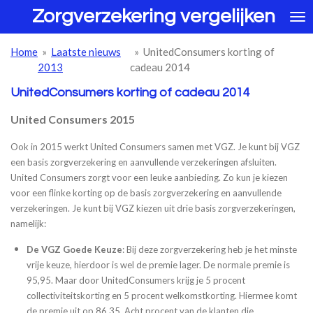
Zorgverzekering vergelijken
Ga
direct
naar
Home
»
Laatste nieuws
»
UnitedConsumers korting of
de
2013
cadeau 2014
hoofdinhoud
UnitedConsumers korting of cadeau 2014
United Consumers 2015
Ook in 2015 werkt United Consumers samen met VGZ. Je kunt bij VGZ
een basis zorgverzekering en aanvullende verzekeringen afsluiten.
United Consumers zorgt voor een leuke aanbieding. Zo kun je kiezen
voor een flinke korting op de basis zorgverzekering en aanvullende
verzekeringen. Je kunt bij VGZ kiezen uit drie basis zorgverzekeringen,
namelijk:
De VGZ Goede Keuze
: Bij deze zorgverzekering heb je het minste
vrije keuze, hierdoor is wel de premie lager. De normale premie is
95,95. Maar door UnitedConsumers krijg je 5 procent
collectiviteitskorting en 5 procent welkomstkorting. Hiermee komt
de premie uit op 86,35. Acht procent van de klanten die