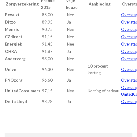
Premie
Vrije
Zorgverzekering
Aanbieding
Overst
2015
keuze
Bewuzt
85,00
Nee
Oversta
Ditzo
89,95
Ja
Overstap
Menzis
90,75
Nee
Oversta
CZdirect
91,15
Nee
Overstap
Energiek
91,45
Nee
Overstap
OHRA
91,87
Ja
Oversta
Anderzorg
93,00
Nee
Oversta
10 procent
Univé
96,30
Nee
Overstap
korting
PNOzorg
96,60
Ja
Oversta
Oversta
UnitedConsumers
97,15
Nee
Korting of cadeau
UnitedC
Delta Lloyd
98,78
Ja
Overstap