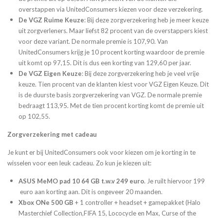
overstappen via UnitedConsumers kiezen voor deze verzekering.
De VGZ Ruime Keuze
: Bij deze zorgverzekering heb je meer keuze
uit zorgverleners. Maar liefst 82 procent van de overstappers kiest
voor deze variant. De normale premie is 107,90. Van
UnitedConsumers krijg je 10 procent korting waardoor de premie
uit komt op 97,15. Dit is dus een korting van 129,60 per jaar.
De VGZ Eigen Keuze
: Bij deze zorgverzekering heb je veel vrije
keuze. Tien procent van de klanten kiest voor VGZ Eigen Keuze. Dit
is de duurste basis zorgverzekering van VGZ. De normale premie
bedraagt 113,95. Met de tien procent korting komt de premie uit
op 102,55.
Zorgverzekering met cadeau
Je kunt er bij UnitedConsumers ook voor kiezen om je korting in te
wisselen voor een leuk cadeau. Zo kun je kiezen uit:
ASUS MeMO pad 10 64 GB t.w.v 249 euro
. Je ruilt hiervoor 199
euro aan korting aan. Dit is ongeveer 20 maanden.
Xbox ONe 500 GB
+ 1 controller + headset + gamepakket (Halo
Masterchief Collection,FIFA 15, Lococycle en Max, Curse of the