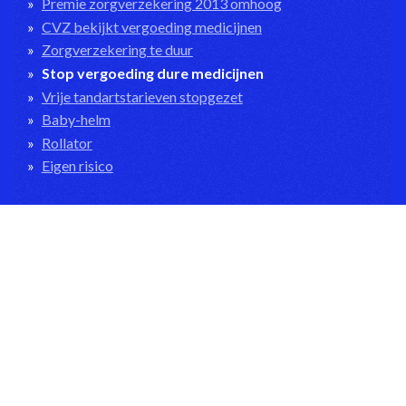
Premie zorgverzekering 2013 omhoog
CVZ bekijkt vergoeding medicijnen
Zorgverzekering te duur
Stop vergoeding dure medicijnen
Vrije tandartstarieven stopgezet
Baby-helm
Rollator
Eigen risico