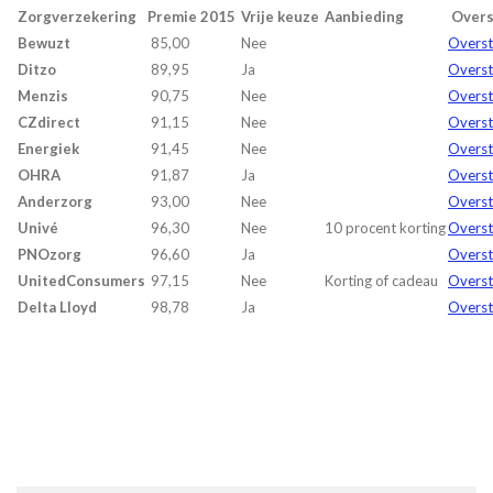
Zorgverzekering
Premie 2015
Vrije keuze
Aanbieding
Overs
Bewuzt
85,00
Nee
Overst
Ditzo
89,95
Ja
Overst
Menzis
90,75
Nee
Overst
CZdirect
91,15
Nee
Overst
Energiek
91,45
Nee
Overst
OHRA
91,87
Ja
Overs
Anderzorg
93,00
Nee
Overst
Univé
96,30
Nee
10 procent korting
Overst
PNOzorg
96,60
Ja
Overst
UnitedConsumers
97,15
Nee
Korting of cadeau
Overst
Delta Lloyd
98,78
Ja
Overst