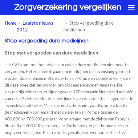
Zorgverzekering vergelijken
Ga
direct
naar
Home
»
Laatste nieuws
»
Stop vergoeding dure
de
2012
medicijnen
hoofdinhoud
Stop vergoeding dure medicijnen
Stop met vergoeden van dure medicijnen
Het CvZ komt met het advies om enkele dure medicijnen niet meer te
vergoeden. Het zou hierbij gaan om medicijnen die levenslang gebruikt
worden door mensen met de ziekte van Pompe en de ziekte van Fabry.
Bij deze twee ziektes worden onvoldoende enzymen gemaakt. De
ziektes zijn zeldzaam, er zijn ongeveer 170 mensenin Nederland met één
van deze 2 ziektes. Met de medicijnen leven de patienten langer en is de
levenskwaliteit beter. Maar de medicatie is niet goedkoop. Zo kosten
de medicijnen voor iemand met de ziekte van Pompe tussen de
400.000 en 700.000 per jaar. Voor iemand met de ziekte van Fabry is
dit rond de 200.000 euro per jaar. De kosten per jaar komen neer op
ongeveer 55 miljoen. Bizarre bedragen als je erover nadenkt. et CvZ