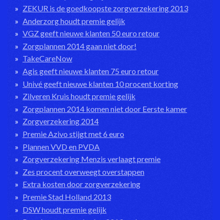
ZEKUR is de goedkoopste zorgverzekering 2013
Anderzorg houdt premie gelijk
VGZ geeft nieuwe klanten 50 euro retour
Zorgplannen 2014 gaan niet door!
TakeCareNow
Agis geeft nieuwe klanten 75 euro retour
Univé geeft nieuwe klanten 10 procent korting
Zilveren Kruis houdt premie gelijk
Zorgplannen 2014 komen niet door Eerste kamer
Zorgverzekering 2014
Premie Azivo stijgt met 6 euro
Plannen VVD en PVDA
Zorgverzekering Menzis verlaagt premie
Zes procent overweegt overstappen
Extra kosten door zorgverzekering
Premie Stad Holland 2013
DSW houdt premie gelijk