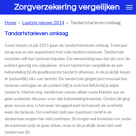
Zorgverzekering vergelijken
Ga
direct
naar
Home
»
Laatste nieuws 2014
»
Tandartstarieven omlaag
de
hoofdinhoud
Tandartstarieven omlaag
Goed nieuws, in juli 2015 gaan de tandartstarieven omlaag. Twee jaar
terug was er een experiment met vrije tandartstarieven. Tandartsen
mochten zelf hun tarieven bepalen. De verwachting was dat dit voor de
patient gunstig zou uitpakken. Je kon tandartsen vergelijken en een
behandeling bij de goedkoopste tandarts afnemen. In de praktijk kwam
er (natuurlijk) niks van terecht. De tandartsen gingen juist massaal hun
tarieven verhogen en als patient blijf je toch het liefste bij je eigen
tandarts. Sterker nog, tandartsen namen alleen vaste klanten aan en
geen patienten die puur voor één behandeling kwamen. Omdat dit ging
geen succes was, is het weer teruggedraaid en bepaalt de overheid
weer de tarieven. De overheid stelt een maximum tarief in en
tandartsen mogen hier niet overheen. Ze mogen wel besluiten om onder
de maximum prijs te gaan zitten, maar in de praktijk doen niet veel
tandartsen dit.