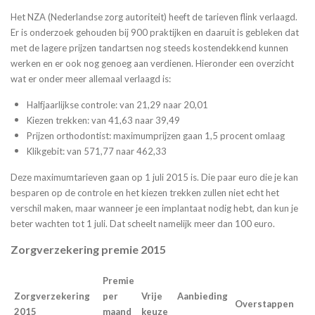
Het NZA (Nederlandse zorg autoriteit) heeft de tarieven flink verlaagd.
Er is onderzoek gehouden bij 900 praktijken en daaruit is gebleken dat
met de lagere prijzen tandartsen nog steeds kostendekkend kunnen
werken en er ook nog genoeg aan verdienen. Hieronder een overzicht
wat er onder meer allemaal verlaagd is:
Halfjaarlijkse controle: van 21,29 naar 20,01
Kiezen trekken: van 41,63 naar 39,49
Prijzen orthodontist: maximumprijzen gaan 1,5 procent omlaag
Klikgebit: van 571,77 naar 462,33
Deze maximumtarieven gaan op 1 juli 2015 is. Die paar euro die je kan
besparen op de controle en het kiezen trekken zullen niet echt het
verschil maken, maar wanneer je een implantaat nodig hebt, dan kun je
beter wachten tot 1 juli. Dat scheelt namelijk meer dan 100 euro.
Zorgverzekering premie 2015
Premie
Zorgverzekering
per
Vrije
Aanbieding
Overstappen
2015
maand
keuze