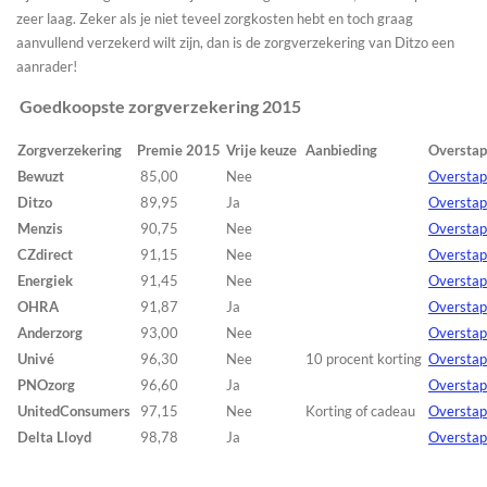
zeer laag. Zeker als je niet teveel zorgkosten hebt en toch graag
aanvullend verzekerd wilt zijn, dan is de zorgverzekering van Ditzo een
aanrader!
Goedkoopste zorgverzekering 2015
Zorgverzekering
Premie 2015
Vrije keuze
Aanbieding
Oversta
Bewuzt
85,00
Nee
Overstap
Ditzo
89,95
Ja
Overstap
Menzis
90,75
Nee
Overstap
CZdirect
91,15
Nee
Overstap
Energiek
91,45
Nee
Overstap
OHRA
91,87
Ja
Oversta
Anderzorg
93,00
Nee
Overstap
Univé
96,30
Nee
10 procent korting
Overstap
PNOzorg
96,60
Ja
Overstap
UnitedConsumers
97,15
Nee
Korting of cadeau
Overstap
Delta Lloyd
98,78
Ja
Overstap