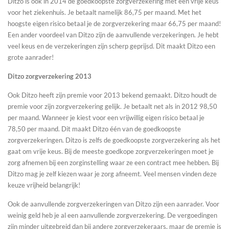
Ditzo is ook in 2014 de goedkoopste zorgverzekering met een vrije keus
voor het ziekenhuis. Je betaalt namelijk 86,75 per maand. Met het
hoogste eigen risico betaal je de zorgverzekering maar 66,75 per maand!
Een ander voordeel van Ditzo zijn de aanvullende verzekeringen. Je hebt
veel keus en de verzekeringen zijn scherp geprijsd. Dit maakt Ditzo een
grote aanrader!
Ditzo zorgverzekering 2013
Ook Ditzo heeft zijn premie voor 2013 bekend gemaakt. Ditzo houdt de
premie voor zijn zorgverzekering gelijk. Je betaalt net als in 2012 98,50
per maand. Wanneer je kiest voor een vrijwillig eigen risico betaal je
78,50 per maand. Dit maakt Ditzo één van de goedkoopste
zorgverzekeringen. Ditzo is zelfs de goedkoopste zorgverzekering als het
gaat om vrije keus. Bij de meeste goedkope zorgverzekeringen moet je
zorg afnemen bij een zorginstelling waar ze een contract mee hebben. Bij
Ditzo mag je zelf kiezen waar je zorg afneemt. Veel mensen vinden deze
keuze vrijheid belangrijk!
Ook de aanvullende zorgverzekeringen van Ditzo zijn een aanrader. Voor
weinig geld heb je al een aanvullende zorgverzekering. De vergoedingen
zijn minder uitgebreid dan bij andere zorgverzekeraars, maar de premie is