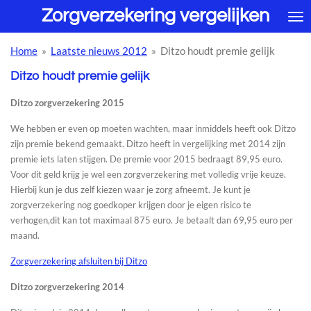
Zorgverzekering vergelijken
Ga
direct
naar
Home
»
Laatste nieuws 2012
»
Ditzo houdt premie gelijk
de
hoofdinhoud
Ditzo houdt premie gelijk
Ditzo zorgverzekering 2015
We hebben er even op moeten wachten, maar inmiddels heeft ook Ditzo
zijn premie bekend gemaakt. Ditzo heeft in vergelijking met 2014 zijn
premie iets laten stijgen. De premie voor 2015 bedraagt 89,95 euro.
Voor dit geld krijg je wel een zorgverzekering met volledig vrije keuze.
Hierbij kun je dus zelf kiezen waar je zorg afneemt. Je kunt je
zorgverzekering nog goedkoper krijgen door je eigen risico te
verhogen,dit kan tot maximaal 875 euro. Je betaalt dan 69,95 euro per
maand.
Zorgverzekering afsluiten bij Ditzo
Ditzo zorgverzekering 2014