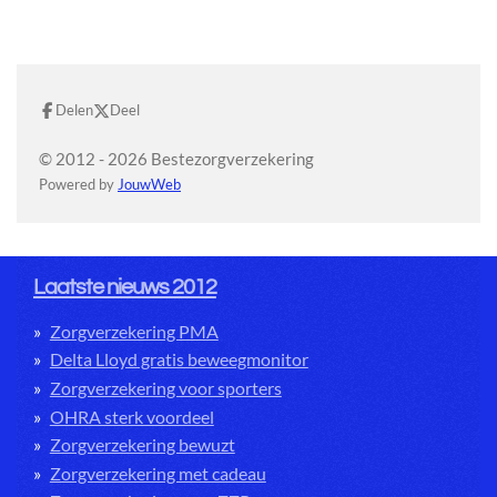
Delen
Deel
© 2012 - 2026 Bestezorgverzekering
Powered by
JouwWeb
Laatste nieuws 2012
Zorgverzekering PMA
Delta Lloyd gratis beweegmonitor
Zorgverzekering voor sporters
OHRA sterk voordeel
Zorgverzekering bewuzt
Zorgverzekering met cadeau