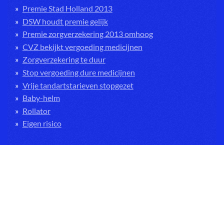
Premie Stad Holland 2013
DSW houdt premie gelijk
Premie zorgverzekering 2013 omhoog
CVZ bekijkt vergoeding medicijnen
Zorgverzekering te duur
Stop vergoeding dure medicijnen
Vrije tandartstarieven stopgezet
Baby-helm
Rollator
Eigen risico