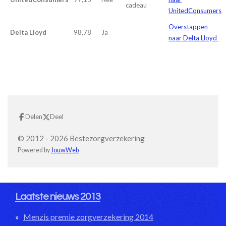
cadeau
UnitedConsumers
Overstappen
Delta Lloyd
98,78
Ja
naar Delta Lloyd
Delen
Deel
© 2012 - 2026 Bestezorgverzekering
Powered by
JouwWeb
Laatste nieuws 2013
Menzis premie zorgverzekering 2014