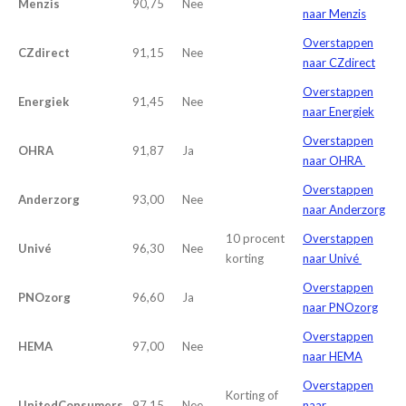
Menzis
90,75
Nee
naar Menzis
Overstappen
CZdirect
91,15
Nee
naar CZdirect
Overstappen
Energiek
91,45
Nee
naar Energiek
Overstappen
OHRA
91,87
Ja
naar OHRA
Overstappen
Anderzorg
93,00
Nee
naar Anderzorg
10 procent
Overstappen
Univé
96,30
Nee
korting
naar Univé
Overstappen
PNOzorg
96,60
Ja
naar PNOzorg
Overstappen
HEMA
97,00
Nee
naar HEMA
Overstappen
Korting of
UnitedConsumers
97,15
Nee
naar