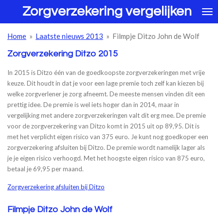
Zorgverzekering vergelijken
Ga
direct
naar
Home
»
Laatste nieuws 2013
»
Filmpje Ditzo John de Wolf
de
hoofdinhoud
Zorgverzekering Ditzo 2015
In 2015 is Ditzo één van de goedkoopste zorgverzekeringen met vrije
keuze. Dit houdt in dat je voor een lage premie toch zelf kan kiezen bij
welke zorgverlener je zorg afneemt. De meeste mensen vinden dit een
prettig idee. De premie is wel iets hoger dan in 2014, maar in
vergelijking met andere zorgverzekeringen valt dit erg mee. De premie
voor de zorgverzekering van Ditzo komt in 2015 uit op 89,95. Dit is
met het verplicht eigen risico van 375 euro. Je kunt nog goedkoper een
zorgverzekering afsluiten bij Ditzo. De premie wordt namelijk lager als
je je eigen risico verhoogd. Met het hoogste eigen risico van 875 euro,
betaal je 69,95 per maand.
Zorgverzekering afsluiten bij Ditzo
Filmpje Ditzo John de Wolf