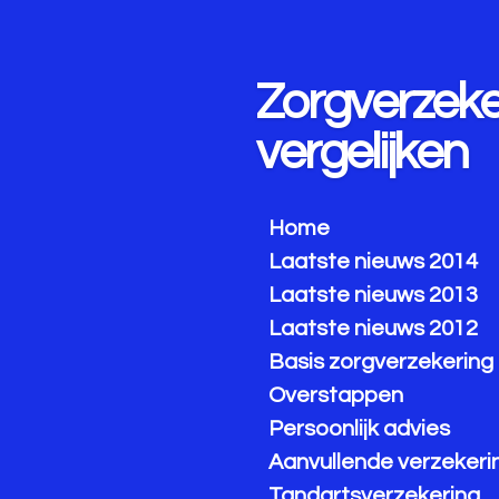
Ga
direct
naar
Zorgverzeke
de
hoofdinhoud
vergelijken
Home
Laatste nieuws 2014
Laatste nieuws 2013
Laatste nieuws 2012
Basis zorgverzekering
Overstappen
Persoonlijk advies
Aanvullende verzekeri
Tandartsverzekering