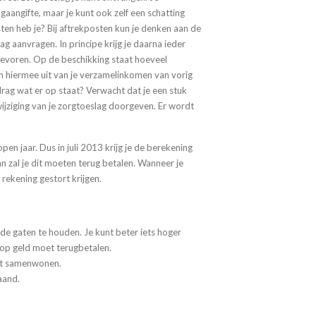
gaangifte, maar je kunt ook zelf een schatting
sten heb je? Bij aftrekposten kun je denken aan de
g aanvragen. In principe krijg je daarna ieder
n tevoren. Op de beschikking staat hoeveel
an hiermee uit van je verzamelinkomen van vorig
edrag wat er op staat? Verwacht dat je een stuk
wijziging van je zorgtoeslag doorgeven. Er wordt
lopen jaar. Dus in juli 2013 krijg je de berekening
 zal je dit moeten terug betalen. Wanneer je
 rekening gestort krijgen.
 de gaten te houden. Je kunt beter iets hoger
hoop geld moet terugbetalen.
aat samenwonen.
aand.