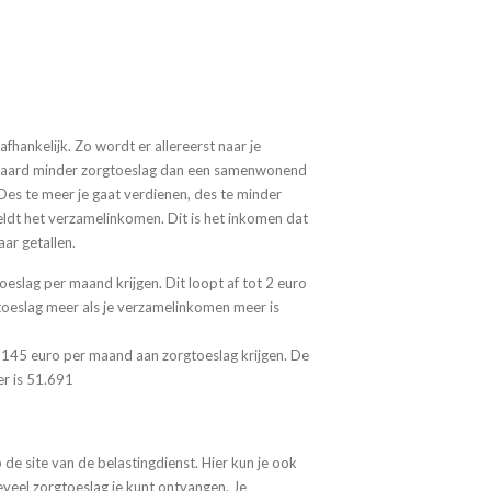
afhankelijk. Zo wordt er allereerst naar je
iteraard minder zorgtoeslag dan een samenwonend
Des te meer je gaat verdienen, des te minder
eldt het verzamelinkomen. Dit is het inkomen dat
aar getallen.
eslag per maand krijgen. Dit loopt af tot 2 euro
gtoeslag meer als je verzamelinkomen meer is
 145 euro per maand aan zorgtoeslag krijgen. De
er is 51.691
de site van de belastingdienst. Hier kun je ook
veel zorgtoeslag je kunt ontvangen. Je