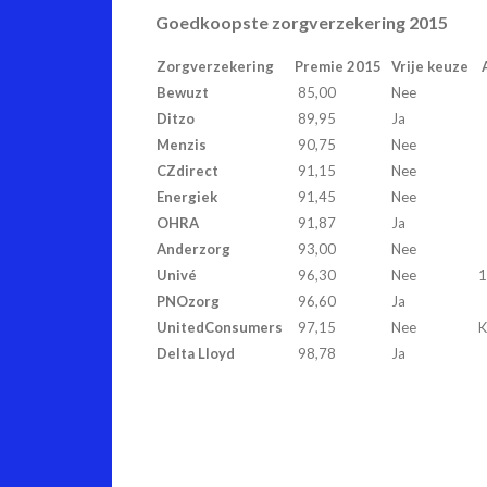
Goedkoopste zorgverzekering 2015
Zorgverzekering
Premie 2015
Vrije keuze
A
Bewuzt
85,00
Nee
Ditzo
89,95
Ja
Menzis
90,75
Nee
CZdirect
91,15
Nee
Energiek
91,45
Nee
OHRA
91,87
Ja
Anderzorg
93,00
Nee
Univé
96,30
Nee
1
PNOzorg
96,60
Ja
UnitedConsumers
97,15
Nee
K
Delta Lloyd
98,78
Ja