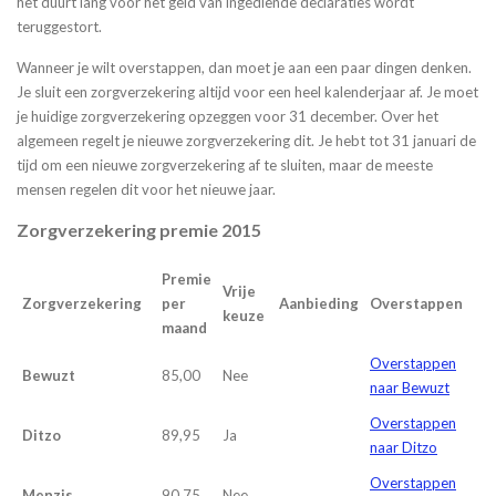
het duurt lang voor het geld van ingediende declaraties wordt
teruggestort.
Wanneer je wilt overstappen, dan moet je aan een paar dingen denken.
Je sluit een zorgverzekering altijd voor een heel kalenderjaar af. Je moet
je huidige zorgverzekering opzeggen voor 31 december. Over het
algemeen regelt je nieuwe zorgverzekering dit. Je hebt tot 31 januari de
tijd om een nieuwe zorgverzekering af te sluiten, maar de meeste
mensen regelen dit voor het nieuwe jaar.
Zorgverzekering premie 2015
Premie
Vrije
Zorgverzekering
per
Aanbieding
Overstappen
keuze
maand
Overstappen
Bewuzt
85,00
Nee
naar Bewuzt
Overstappen
Ditzo
89,95
Ja
naar Ditzo
Overstappen
Menzis
90,75
Nee