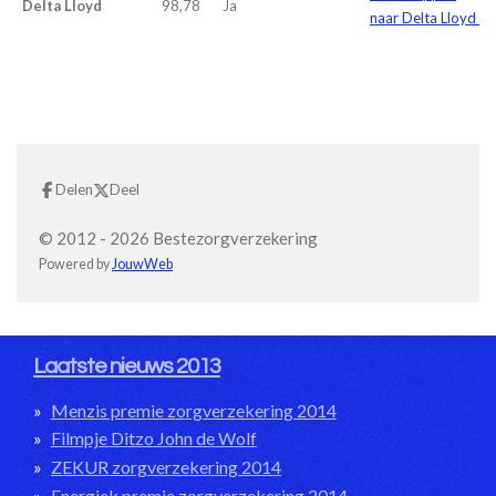
Delta Lloyd
98,78
Ja
naar Delta Lloyd
Delen
Deel
© 2012 - 2026 Bestezorgverzekering
Powered by
JouwWeb
Laatste nieuws 2013
Menzis premie zorgverzekering 2014
Filmpje Ditzo John de Wolf
ZEKUR zorgverzekering 2014
Energiek premie zorgverzekering 2014