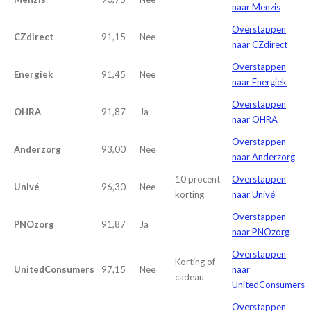
naar Menzis
Overstappen
CZdirect
91,15
Nee
naar CZdirect
Overstappen
Energiek
91,45
Nee
naar Energiek
Overstappen
OHRA
91,87
Ja
naar OHRA
Overstappen
Anderzorg
93,00
Nee
naar Anderzorg
10 procent
Overstappen
Univé
96,30
Nee
korting
naar Univé
Overstappen
PNOzorg
91,87
Ja
naar PNOzorg
Overstappen
Korting of
UnitedConsumers
97,15
Nee
naar
cadeau
UnitedConsumers
Overstappen