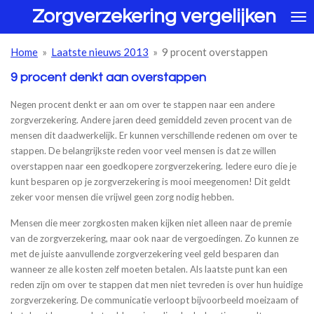
Zorgverzekering vergelijken
Ga
direct
naar
Home
»
Laatste nieuws 2013
»
9 procent overstappen
de
hoofdinhoud
9 procent denkt aan overstappen
Negen procent denkt er aan om over te stappen naar een andere
zorgverzekering. Andere jaren deed gemiddeld zeven procent van de
mensen dit daadwerkelijk. Er kunnen verschillende redenen om over te
stappen. De belangrijkste reden voor veel mensen is dat ze willen
overstappen naar een goedkopere zorgverzekering. Iedere euro die je
kunt besparen op je zorgverzekering is mooi meegenomen! Dit geldt
zeker voor mensen die vrijwel geen zorg nodig hebben.
Mensen die meer zorgkosten maken kijken niet alleen naar de premie
van de zorgverzekering, maar ook naar de vergoedingen. Zo kunnen ze
met de juiste aanvullende zorgverzekering veel geld besparen dan
wanneer ze alle kosten zelf moeten betalen. Als laatste punt kan een
reden zijn om over te stappen dat men niet tevreden is over hun huidige
zorgverzekering. De communicatie verloopt bijvoorbeeld moeizaam of