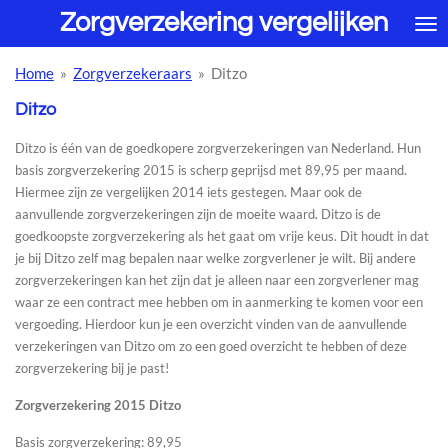
Zorgverzekering vergelijken
Ga
direct
naar
Home
»
Zorgverzekeraars
»
Ditzo
de
hoofdinhoud
Ditzo
Ditzo is één van de goedkopere zorgverzekeringen van Nederland. Hun
basis zorgverzekering 2015 is scherp geprijsd met 89,95 per maand.
Hiermee zijn ze vergelijken 2014 iets gestegen. Maar ook de
aanvullende zorgverzekeringen zijn de moeite waard. Ditzo is de
goedkoopste zorgverzekering als het gaat om vrije keus. Dit houdt in dat
je bij Ditzo zelf mag bepalen naar welke zorgverlener je wilt. Bij andere
zorgverzekeringen kan het zijn dat je alleen naar een zorgverlener mag
waar ze een contract mee hebben om in aanmerking te komen voor een
vergoeding. Hierdoor kun je een overzicht vinden van de aanvullende
verzekeringen van Ditzo om zo een goed overzicht te hebben of deze
zorgverzekering bij je past!
Zorgverzekering 2015 Ditzo
Basis zorgverzekering: 89,95